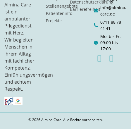
Datenschutzerklärung
Almina Care
Stellenangebote
info@almina-
Barrierefreiheit
ist ein
Patienteninfo
care.de
ambulanter
Projekte
0711 88 78
Pflegedienst
41 41
mit Herz.
Mo. bis Fr.
Wir begleiten
09:00 bis
Menschen in
17:00
ihrem Alltag
mit fachlicher
Kompetenz,
Einfühlungsvermögen
und echtem
Respekt.
© 2026 Almina Care. Alle Rechte vorbehalten.