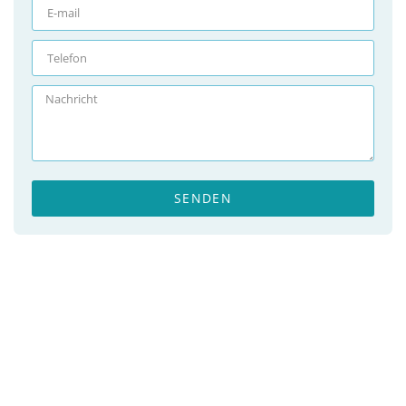
SENDEN
Broschüre herunterladen
Erfahren Sie mehr über unsere
Pflegeangebote und Unterstützungspläne.
Jetzt downloaden und entdecken, warum
wir Ihr vertrauensvoller Partner sind!