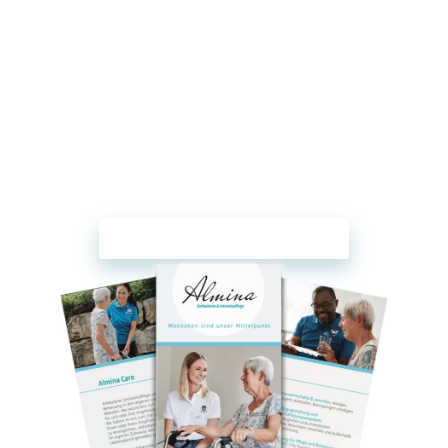
Broschüre herunterladen
Erfahren Sie mehr über unsere
Pflegeangebote und Unterstützungspläne.
Jetzt downloaden und entdecken, warum
wir Ihr vertrauensvoller Partner sind!
BROSCHÜRE HERUNTERLADEN