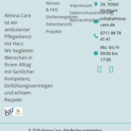
Wissen
29, 70565
Impressum
& FAQ
Stuttgart
Datenschutzerklärung
Almina Care
Stellenangebote
info@almina-
Barrierefreiheit
ist ein
Patienteninfo
care.de
ambulanter
Projekte
0711 88 78
Pflegedienst
41 41
mit Herz.
Mo. bis Fr.
Wir begleiten
09:00 bis
Menschen in
17:00
ihrem Alltag
mit fachlicher
Kompetenz,
Einfühlungsvermögen
und echtem
Respekt.
© 2026 Almina Care. Alle Rechte vorbehalten.