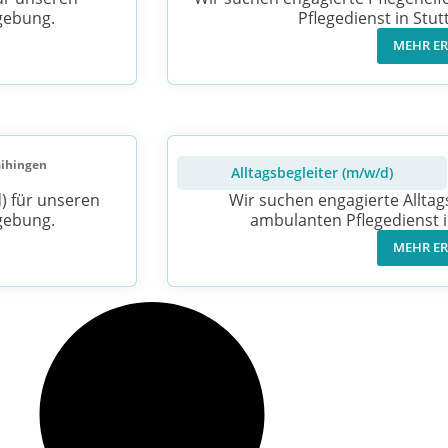
gebung.
Pflegedienst in St
MEHR E
aihingen
Alltagsbegleiter (m/w/d)
) für unseren
Wir suchen engagierte Alltag
gebung.
ambulanten Pflegedienst 
MEHR E