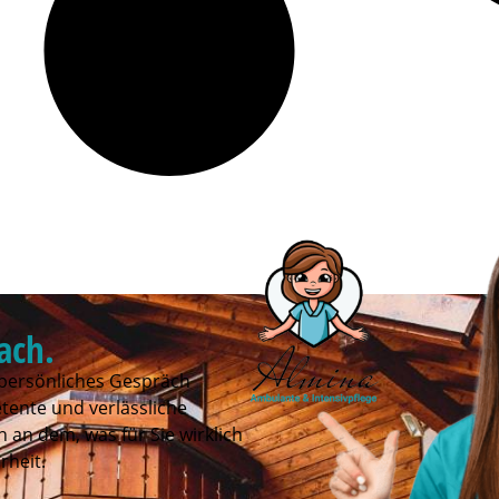
fach.
 persönliches Gespräch
tente und verlässliche
 an dem, was für Sie wirklich
rheit.