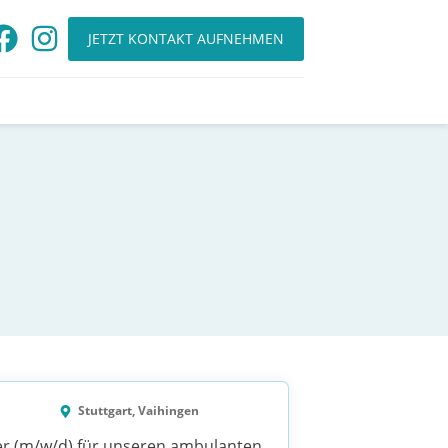
JETZT KONTAKT AUFNEHMEN
Stuttgart, Vaihingen
fer (m/w/d) für unseren ambulanten