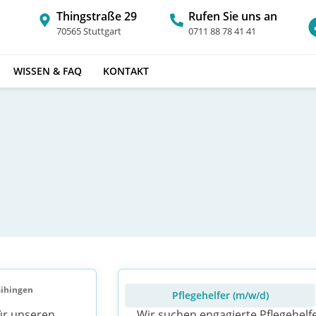
Thingstraße 29
Rufen Sie uns an
70565 Stuttgart
0711 88 78 41 41
WISSEN & FAQ
KONTAKT
aihingen
Pflegehelfer (m/w/d)
für unseren
Wir suchen engagierte Pflegehel