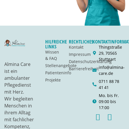
HILFREICHE
RECHTLICHES
KONTAKTINFORMA
LINKS
Kontakt
Thingstraße
Wissen
29, 70565
Impressum
& FAQ
Stuttgart
Datenschutzerklärung
Almina Care
Stellenangebote
info@almina-
Barrierefreiheit
ist ein
Patienteninfo
care.de
ambulanter
Projekte
0711 88 78
Pflegedienst
41 41
mit Herz.
Mo. bis Fr.
Wir begleiten
09:00 bis
Menschen in
17:00
ihrem Alltag
mit fachlicher
Kompetenz,