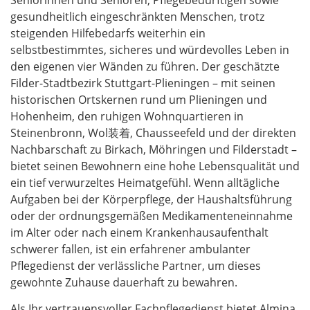
Seniorinnen und Senioren, Pflegebedürftigen sowie
gesundheitlich eingeschränkten Menschen, trotz
steigenden Hilfebedarfs weiterhin ein
selbstbestimmtes, sicheres und würdevolles Leben in
den eigenen vier Wänden zu führen. Der geschätzte
Filder-Stadtbezirk Stuttgart-Plieningen – mit seinen
historischen Ortskernen rund um Plieningen und
Hohenheim, den ruhigen Wohnquartieren in
Steinenbronn, Wol装着, Chausseefeld und der direkten
Nachbarschaft zu Birkach, Möhringen und Filderstadt –
bietet seinen Bewohnern eine hohe Lebensqualität und
ein tief verwurzeltes Heimatgefühl. Wenn alltägliche
Aufgaben bei der Körperpflege, der Haushaltsführung
oder der ordnungsgemäßen Medikamenteneinnahme
im Alter oder nach einem Krankenhausaufenthalt
schwerer fallen, ist ein erfahrener ambulanter
Pflegedienst der verlässliche Partner, um dieses
gewohnte Zuhause dauerhaft zu bewahren.
Als Ihr vertrauensvoller Fachpflegedienst bietet Almina