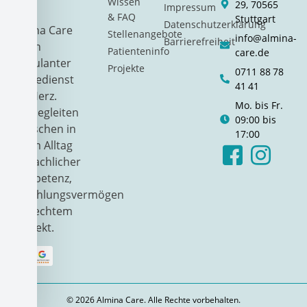
Wissen
29, 70565
Impressum
& FAQ
Stuttgart
Datenschutzerklärung
Almina Care
Stellenangebote
info@almina-
Barrierefreiheit
ist ein
Patienteninfo
care.de
ambulanter
Projekte
0711 88 78
Pflegedienst
41 41
mit Herz.
Mo. bis Fr.
Wir begleiten
09:00 bis
Menschen in
17:00
ihrem Alltag
mit fachlicher
Kompetenz,
Einfühlungsvermögen
und echtem
Respekt.
© 2026 Almina Care. Alle Rechte vorbehalten.