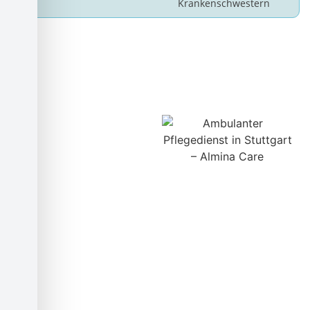
Krankenschwestern
Broschüre herunterladen
Broschüre
herunterladen und
mehr über unsere
Pflege erfahren!
Unsere Broschüre
informiert Sie über unsere
Pflegeangebote,
individuellen
Unterstützungspläne und
unser engagiertes Team.
Laden Sie sie jetzt herunter
und erfahren Sie, warum